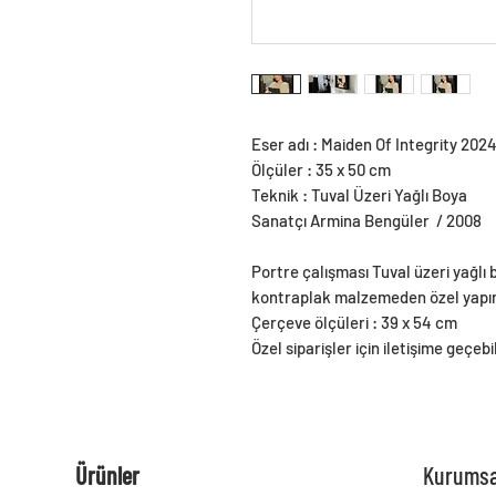
Eser adı : Maiden Of Integrity 202
Ölçüler : 35 x 50 cm
Teknik : Tuval Üzeri Yağlı Boya
Sanatçı Armina Bengüler / 2008
Portre çalışması Tuval üzeri yağlı b
kontraplak malzemeden özel yapım m
Çerçeve ölçüleri : 39 x 54 cm
Özel siparişler için iletişime geçebil
Ürünler
Kurumsa