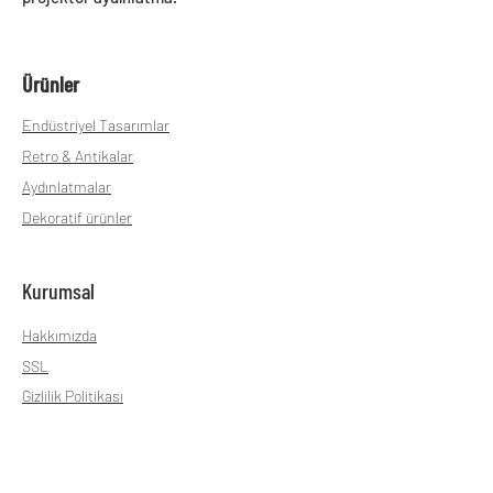
Ürünler
Endüstriyel Tasarımlar
Retro & Antikalar
Aydınlatmalar
Dekoratif ürünler
Kurumsal
Hakkımızda
SSL
Gizlilik Politikası
Teslimat ve İade
Mesafeli Satış sözleşmesi