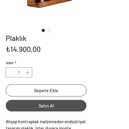
Plaklık
Fiyat
₺14.900,00
Adet
*
Sepete Ekle
Satın Al
Ahşap kontraplak malzemeden endüstriyel
tasarım plaklık. İster duvara monte