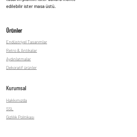
edilebilir ister masa üstü.
Ürünler
Endüstriyel Tasarımlar
Retro & Antikalar
Aydınlatmalar
Dekoratif ürünler
Kurumsal
Hakkımızda
SSL
Gizlilik Politikası
Teslimat ve İade
Mesafeli Satış sözleşmesi