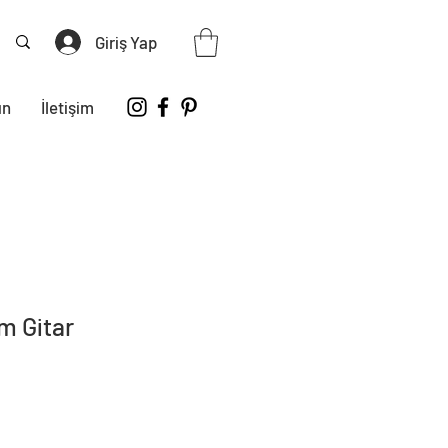
Giriş Yap
ın
İletişim
m Gitar
iyat