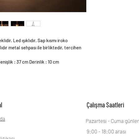
lidir. Led ışıklıdır. Sap kısmı iroko
dır metal sehpası ile birliktedir, tercihen
enişlik : 37 cm Derinlik : 10 cm
l
Çalışma Saatleri
da
Pazartesi - Cuma günler
9:00 - 18:00 arası
litikası