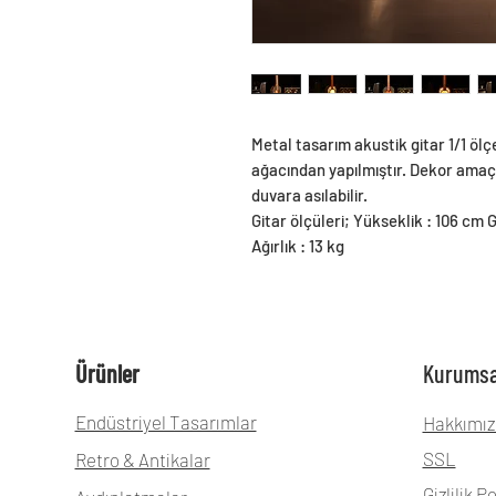
Metal tasarım akustik gitar 1/1 ölçek
ağacından yapılmıştır. Dekor amaçlı
duvara asılabilir.
Gitar ölçüleri; Yükseklik : 106 cm G
Ağırlık : 13 kg
Ürünler
Kurumsa
Endüstriyel Tasarımlar
Hakkımız
SSL
Retro & Antikalar
Gizlilik Po