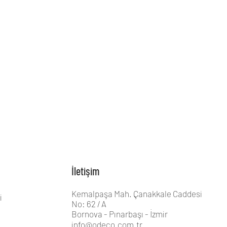
İletişim
Kemalpaşa Mah. Çanakkale Caddesi
i
No: 62 / A
Bornova - Pınarbaşı - İzmir
info@odeco.com.tr