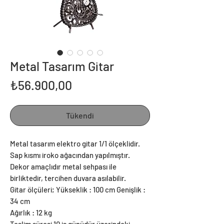
Metal Tasarım Gitar
Fiyat
₺56.900,00
Tükendi
Metal tasarım elektro gitar 1/1 ölçeklidir.
Sap kısmı iroko ağacından yapılmıştır.
Dekor amaçlıdır metal sehpası ile
birliktedir, tercihen duvara asılabilir.
Gitar ölçüleri; Yükseklik : 100 cm Genişlik :
34 cm
Ağırlık : 12 kg
Teslim süresi 10 iş günüdür üzerindeki