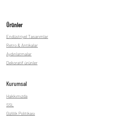
Ürünler
Endüstriyel Tasarımlar
Retro & Antikalar
Aydınlatmalar
Dekoratif ürünler
Kurumsal
Hakkımızda
SSL
Gizlilik Politikası
Teslimat ve İade
Mesafeli Satış sözleşmesi