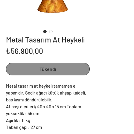
Metal Tasarım At Heykeli
Fiyat
₺56.900,00
Tükendi
Metal tasarım at heykeli tamamen el
yapımıdır. Sedir ağacı kütük ahşap kaideli,
baş kısmı döndürülebilir.
At başı ölçüleri; 40 x 40 x 15 cm Toplam
yükseklik : 55 cm
Ağırlık : 11 kg
Taban çapı : 27 cm