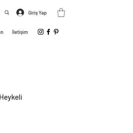
Giriş Yap
ın
İletişim
Heykeli
Fiyat