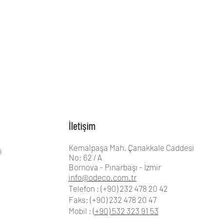
İletişim
Kemalpaşa Mah. Çanakkale Caddesi
i
No: 62 / A
Bornova - Pınarbaşı - İzmir
info@odeco.com.tr
Telefon : (+90) 232 478 20 42
Faks: (+90) 232 478 20 47
Mobil :
(+90) 532 323 91 53