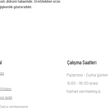
eli, döküm tabanlıdır. Üretilebilen ürün
işkenlik gösterebilir.
l
Çalışma Saatleri
da
Pazartesi - Cuma günler
9:00 - 18:00 arası
litikası
hizmet vermekteyiz.
ve İade
Satış sözleşmesi