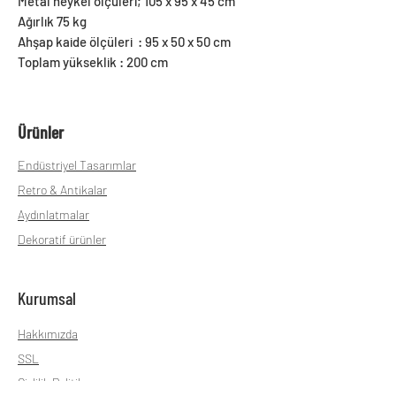
Metal heykel ölçüleri; 105 x 95 x 45 cm
Ağırlık 75 kg
Ahşap kaide ölçüleri : 95 x 50 x 50 cm
Toplam yükseklik : 200 cm
Ürünler
Endüstriyel Tasarımlar
Retro & Antikalar
Aydınlatmalar
Dekoratif ürünler
Kurumsal
Hakkımızda
SSL
Gizlilik Politikası