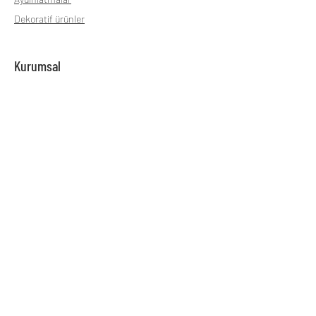
Dekoratif ürünler
Kurumsal
Hakkımızda
SSL
Gizlilik Politikası
Teslimat ve İade
Mesafeli Satış sözleşmesi
Çalışma Saatleri
Pazartesi - Cuma günleri 9:00 - 18:00 arası
hizmet vermekteyiz.
İletişim
Kemalpaşa Mah. Çanakkale Caddesi No: 62 / A