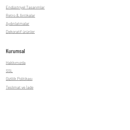
Endüstriyel Tasarımlar
Retro & Antikalar
Aydınlatmalar
Dekoratif ürünler
Kurumsal
Hakkımızda
SSL
Gizlilik Politikası
Teslimat ve İade
Mesafeli Satış sözleşmesi
Çalışma Saatleri
Pazartesi - Cuma günleri 9:00 - 18:00 arası
hizmet vermekteyiz.