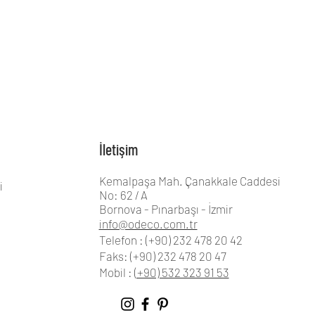
İletişim
Kemalpaşa Mah. Çanakkale Caddesi
i
No: 62 / A
Bornova - Pınarbaşı - İzmir
info@odeco.com.tr
Telefon : (+90) 232 478 20 42
Faks: (+90) 232 478 20 47
Mobil :
(+90) 532 323 91 53