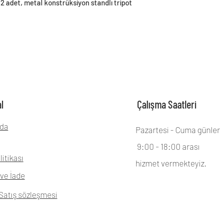
2 adet, metal konstrüksiyon standlı tripot
l
Çalışma Saatleri
da
Pazartesi - Cuma günler
9:00 - 18:00 arası
litikası
hizmet vermekteyiz.
ve İade
Satış sözleşmesi