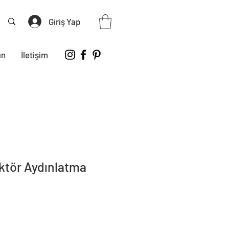
Giriş Yap
ın
İletişim
ktör Aydınlatma
iyat