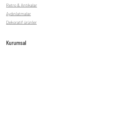
Retro & Antikalar
Aydınlatmalar
Dekoratif ürünler
Kurumsal
Hakkımızda
SSL
Gizlilik Politikası
Teslimat ve İade
Mesafeli Satış sözleşmesi
Çalışma Saatleri
Pazartesi - Cuma günleri 9:00 - 18:00 arası
hizmet vermekteyiz.