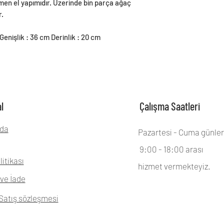
en el yapımıdır. Üzerinde bin parça ağaç
r.
enişlik : 36 cm Derinlik : 20 cm
l
Çalışma Saatleri
da
Pazartesi - Cuma günler
9:00 - 18:00 arası
litikası
hizmet vermekteyiz.
ve İade
Satış sözleşmesi