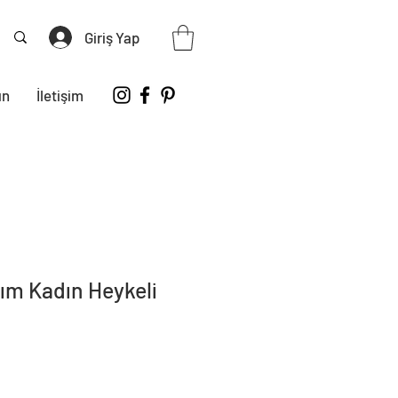
Giriş Yap
ın
İletişim
ım Kadın Heykeli
iyat