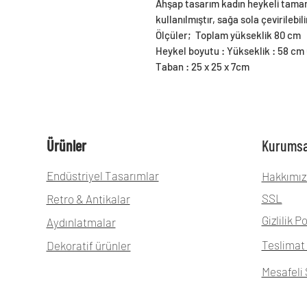
Ahşap tasarım kadın heykeli tamam
kullanılmıştır, sağa sola çevirilebili
Ölçüler; Toplam yükseklik 80 cm
Heykel boyutu : Yükseklik : 58 cm G
Taban : 25 x 25 x 7cm
Ürünler
Kurumsa
Endüstriyel Tasarımlar
Hakkımız
SSL
Retro & Antikalar
Gizlilik Po
Aydınlatmalar
Teslimat 
Dekoratif ürünler
Mesafeli 