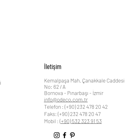
İletişim
Kemalpaşa Mah. Çanakkale Caddesi
i
No: 62 / A
Bornova - Pınarbaşı - İzmir
info@odeco.com.tr
Telefon : (+90) 232 478 20 42
Faks: (+90) 232 478 20 47
Mobil :
(+90) 532 323 91 53