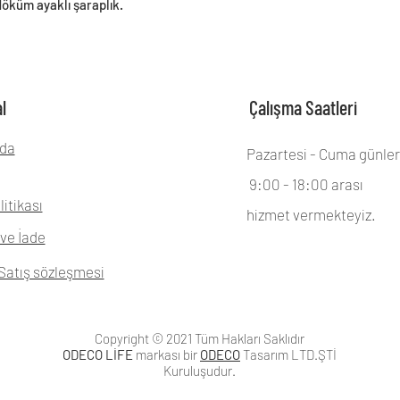
küm ayaklı şaraplık.
l
Çalışma Saatleri
da
Pazartesi - Cuma günler
9:00 - 18:00 arası
litikası
hizmet vermekteyiz.
ve İade
Satış sözleşmesi
Copyright © 2021 Tüm Hakları Saklıdır
ODECO LİFE
markası bir
ODECO
Tasarım LTD.ŞTİ
Kuruluşudur.