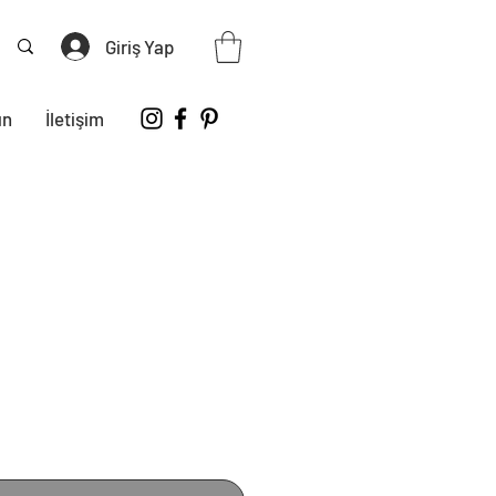
Giriş Yap
ın
İletişim
iyat