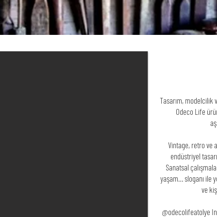
Tasarım, modelcilik 
Odeco Life ürün
aş
Vintage, retro ve 
endüstriyel tasarı
Sanatsal çalışmalar
yaşam… sloganı ile y
ve ki
@odecolifeatolye In